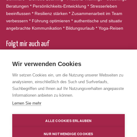
Beratungen * Persönlichkeits-Entwicklung * Stresserleben
beeinflussen * Resilienz stärken * Zusammenarbeit im Team
verbessern * Führung optimieren * authentische und situativ
angebrachte Kommunikation * Bildungsurlaub * Yoga-Reisen
Folgt mir auch auf
Facebook
Wir verwenden Cookies
Instagram
Wir setzen Cookies ein, um die Nutzung unserer Webseiten zu
LinkedIn
analysieren, einschließlich des Such und Surfverlaufs,
XING
Suchbegriffen und Ihnen auf Ihr Nutzungsverhalten angepasste
Informationen anbieten zu können.
Lernen Sie mehr
Impressum
|
Datenschutz
|
AGB
|
Cookie Einstellungen
ALLE COOKIES ERLAUBEN
© hospitalit-y and more / Evelyn Schneider 2026. Alle Rechte
NUR NOTWENDIGE COOKIES
vorbehalten.